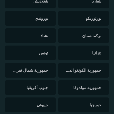
بلغاريا
بنغلاديش
بورتوريكو
بوروندي
تركمانستان
تشاد
تنزانيا
تونس
جمهورية الكونغو الديمقراطية
جمهورية شمال قبرص التركية
جمهورية مولدوفا
جنوب أفريقيا
جورجيا
جيبوتي