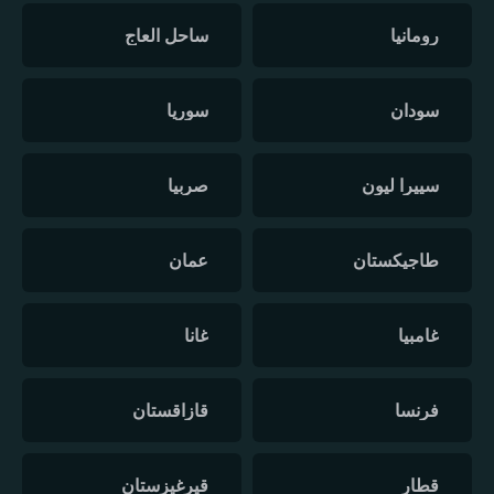
رومانيا
ساحل العاج
سودان
سوريا
سييرا ليون
صربيا
طاجيكستان
عمان
غامبيا
غانا
فرنسا
قازاقستان
قطار
قيرغيزستان