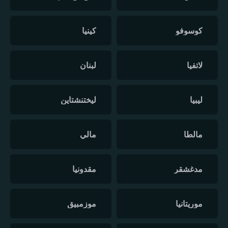
كوسوفو
كينيا
لاتفيا
لبنان
ليبيا
ليختنشتاين
مالطا
مالي
مدغشقر
مقدونيا
موريتانيا
موزمبيق