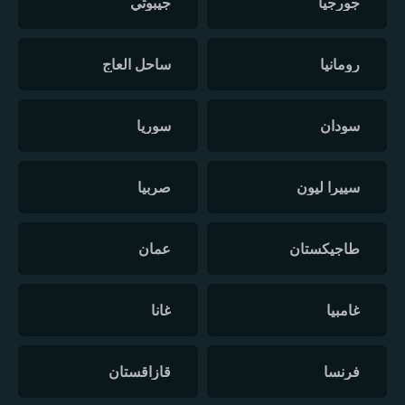
جورجيا
جيبوتي
رومانيا
ساحل العاج
سودان
سوريا
سييرا ليون
صربيا
طاجيكستان
عمان
غامبيا
غانا
فرنسا
قازاقستان