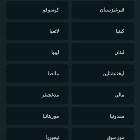
قيرغيزستان
كوسوفو
كينيا
لاتفيا
لبنان
ليبيا
ليختنشتاين
مالطا
مالي
مدغشقر
مقدونيا
موريتانيا
موزمبيق
نيجيريا