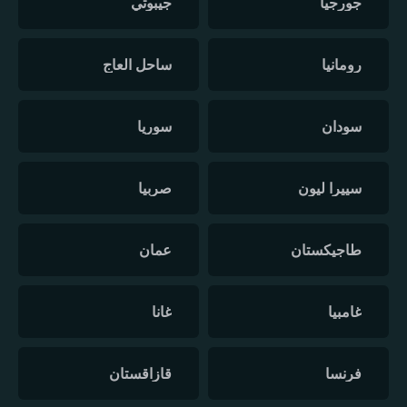
جورجيا
جيبوتي
رومانيا
ساحل العاج
سودان
سوريا
سييرا ليون
صربيا
طاجيكستان
عمان
غامبيا
غانا
فرنسا
قازاقستان