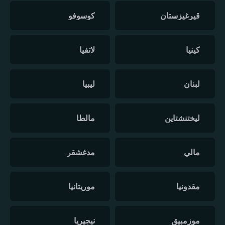
قيرغيزستان
كوسوفو
كينيا
لاتفيا
لبنان
ليبيا
ليختنشتاين
مالطا
مالي
مدغشقر
مقدونيا
موريتانيا
موزمبيق
نيجيريا