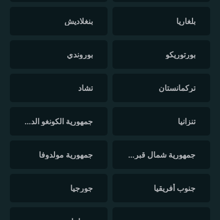
بلغاريا
بنغلاديش
بورتوريكو
بوروندي
تركمانستان
تشاد
تنزانيا
جمهورية الكونغو الديمقراطية
جمهورية شمال قبرص التركية
جمهورية مولدوفا
جنوب أفريقيا
جورجيا