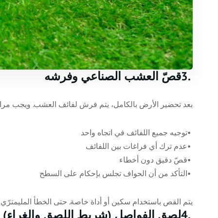
3.
قصّ العشب الصناعي وفرشه
بعد تحضير الأرض بالكامل، يتم فرش لفائف العشب. ويجب مراع
•
توجيه جميع اللفائف في اتجاه واحد
•
عدم ترك أي فراغات بين اللفائف
•
قصّ دقيق دون أخطاء
•
التأكد من أن الحواف تجلس بإحكام على السطح
يتم القص باستخدام سكين أو أداة خاصة. حتى الخطأ المليمترّي
4.
لصق الفواصل (شريط اللصق والغراء)