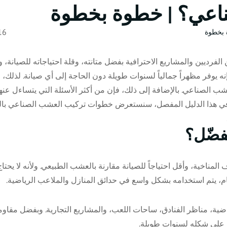
ناعي؟ | خطوة بخطوة
 بخطوة
16 يَنايِرُ 
 الفرديين والمشاريع الاحترافية بفضل متانته، وقلة احتياجاته للصيانة، 
نه يوفر مظهراً جمالياً لسنوات طويلة دون الحاجة إلى أي صيانة. لذلك، 
 الصناعي. بالإضافة إلى ذلك، فإن من أكثر الأسئلة التي يتساءل عنها
 في هذا الدليل المفصل، سنستعرض خطوات تركيب العشب الصناعي بال
فضّل؟
مناخية، وأقل احتياجاً للصيانة مقارنة بالعشب الطبيعي. ولأنه لا يحتاج
، يتم استخدامه بشكل واسع في حدائق المنازل والملاعب الرياضية
.
ضية، مناظر الفنادق، ساحات اللعب، والمشاريع التجارية. وبفضل مقاومت
فظ على شكله لسنوات طويلة
.