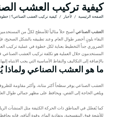
كيفية تركيب العشب الص
الصفحة الرئيسية
لأخبار
كيفية تركيب العشب الصناعي؟ | خطوة
العشب الصناعي
أصبح حلاً مثالياً للأسطح لكلٍّ من المستخدمين
البقاء بلونٍ أخضر طوال العام. وعند تطبيقه بالشكل الصحيح، فإ
الضروري جداً التخطيط بعناية لكل خطوة في عملية تركيب العشب
المستخدمون خلال العملية هو تكلفة تركيب العشب الصناعي.
بالإضافة إلى التكاليف والنقاط الأساسية التي يجب الانتباه إليها
.
ما هو العشب الصناعي ولماذا يُ
العشب الصناعي يوفر سطحاً أكثر متانة، وأكثر مقاومة للظروف ال
ويلغي الحاجة إلى القص، ويحافظ على مظهر جمالي طوال العام
كما يُفضّل في المناطق ذات الحركة الكثيفة مثل المنشآت الريا
للأشعة فوق البنفسجية، ونفاذية الماء، وقوة أليافه، فإنه يحا